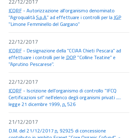
22/12/2017
ICQRF
- Autorizzazione all'organismo denominato
"Agroqualità
S.p.A.
" ad effettuare i controlli per la
IGP
"Limone Femminello del Gargano"
22/12/2017
ICQRF
- Designazione della "CCIAA Chieti Pescara" ad
effettuare i controlli per le
DOP
"Colline Teatine" e
"Aprutino Pescarese".
22/12/2017
ICQRF
- Iscrizione dell'organismo di controllo "IFCQ
Certificazioni srl" nell'elenco degli organismi privati .....
legge 21 dicembre 1999,
n.
526
21/12/2017
D.M. del 21/12/2017
n.
92925 di concessione
contributo in ambito Eranet "Core Organic Cofund" -