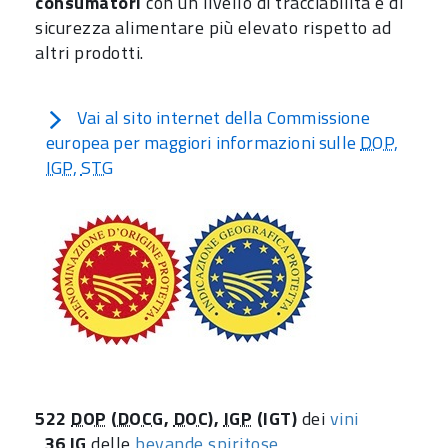
consumatori
con un livello di tracciabilità e di
sicurezza alimentare più elevato rispetto ad
altri prodotti.
Vai al sito internet della Commissione
europea per maggiori informazioni sulle
DOP
,
IGP
,
STG
522
DOP
(
DOCG
,
DOC
),
IGP
(IGT)
dei
vini
36
IG
delle
bevande spiritose