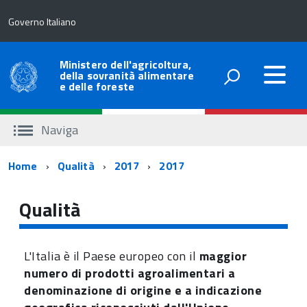
Governo Italiano
Ministero dell'agricoltura,
della sovranità alimentare
e delle foreste
Naviga
Percorso
Home
Qualità
2017
2017
di
Qualità
navigazione
L'Italia è il Paese europeo con il
maggior
numero di prodotti agroalimentari a
denominazione di origine e a indicazione