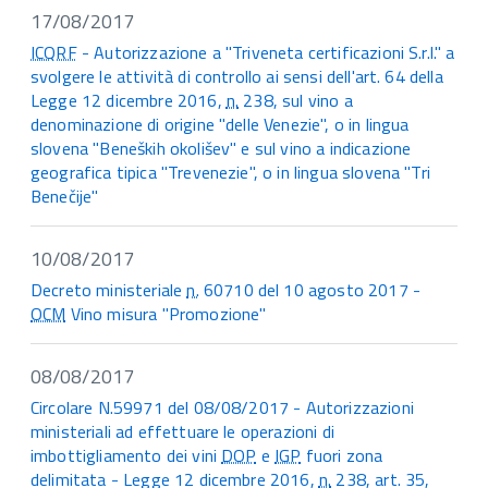
17/08/2017
ICQRF
- Autorizzazione a "Triveneta certificazioni S.r.l." a
svolgere le attività di controllo ai sensi dell'art. 64 della
Legge 12 dicembre 2016,
n.
238, sul vino a
denominazione di origine "delle Venezie", o in lingua
slovena "Beneških okolišev" e sul vino a indicazione
geografica tipica "Trevenezie", o in lingua slovena "Tri
Benečije"
10/08/2017
Decreto ministeriale
n.
60710 del 10 agosto 2017 -
OCM
Vino misura "Promozione"
08/08/2017
Circolare N.59971 del 08/08/2017 - Autorizzazioni
ministeriali ad effettuare le operazioni di
imbottigliamento dei vini
DOP
e
IGP
fuori zona
delimitata - Legge 12 dicembre 2016,
n.
238, art. 35,