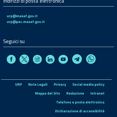
Indirizzi di posta elettronica
urp@masaf.gov.it
urp@pec.masaf.gov.it
Seguici su
Facebook
Instagram
Linkedin
Youtube
X
Telegram
Whatsapp
URP
Note Legali
Privacy
Social media policy
Mappa del Sito
Redazione
Intranet
Telefono e posta elettronica
Dichiarazione di accessibilità