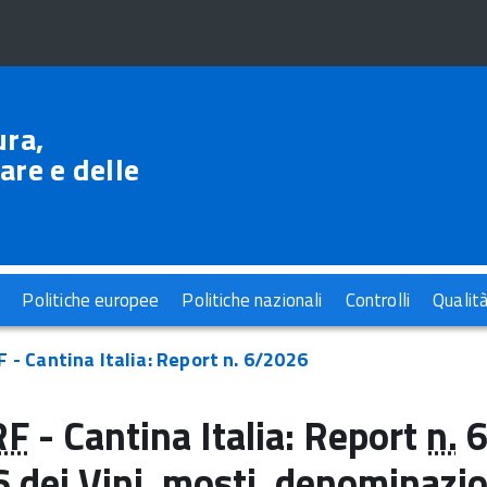
ura,
are e delle
Politiche europee
Politiche nazionali
Controlli
Qualit
 - Cantina Italia: Report n. 6/2026
RF
- Cantina Italia: Report
n.
6
 dei Vini, mosti, denominazion