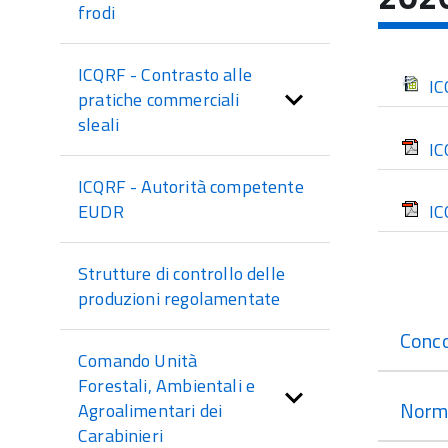
sezione
frodi
ICQRF - Contrasto alle
IC
pratiche commerciali
sleali
IC
ICQRF - Autorità competente
IC
EUDR
Strutture di controllo delle
produzioni regolamentate
Conco
Comando Unità
Forestali, Ambientali e
Norm
Agroalimentari dei
Carabinieri