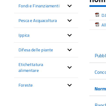
sezione
Fondi e Finanziamenti
D.
Pesca e Acquacoltura
Al
Ippica
Difesa delle piante
Pubbl
Etichettatura
alimentare
Conco
Foreste
Norm
Banch