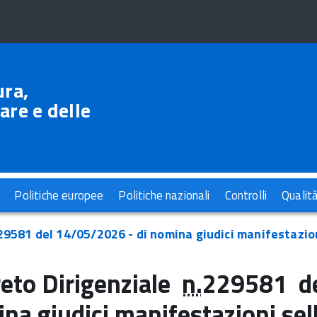
ura,
are e delle
Politiche europee
Politiche nazionali
Controlli
Qualit
229581 del 14/05/2026 - di nomina giudici manifestazio
eto Dirigenziale
n.
229581 de
na giudici manifestazioni se