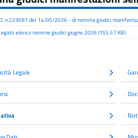
D. n.229581 del 14/05/2026 - di nomina giudici manifesta
legato elenco nomine giudici giugno 2026
(155.57 KB)
icità Legale
Gar
rsi
Doc
ativa
Not
e Dati
Mod