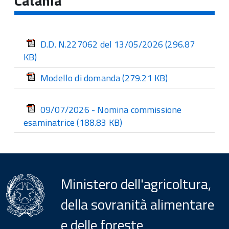
Catania
D.D. N.227062 del 13/05/2026
(296.87
KB)
Modello di domanda
(279.21 KB)
09/07/2026 - Nomina commissione
esaminatrice
(188.83 KB)
Ministero dell'agricoltura,
della sovranità alimentare
e delle foreste