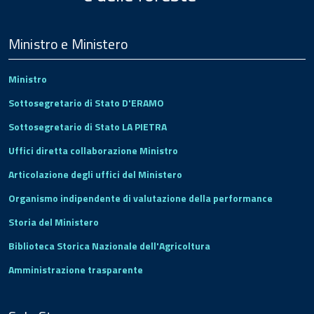
Menu
Footer
Ministro e Ministero
Ministro
Sottosegretario di Stato D'ERAMO
Sottosegretario di Stato LA PIETRA
Uffici diretta collaborazione Ministro
Articolazione degli uffici del Ministero
Organismo indipendente di valutazione della performance
Storia del Ministero
Biblioteca Storica Nazionale dell'Agricoltura
Amministrazione trasparente