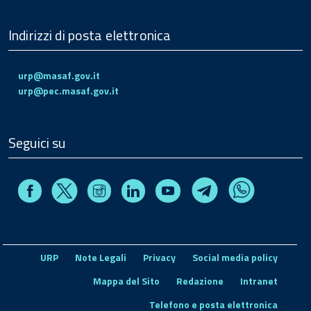
Indirizzi di posta elettronica
urp@masaf.gov.it
urp@pec.masaf.gov.it
Seguici su
Facebook
Instagram
Linkedin
Youtube
X
Telegram
Whatsapp
URP
Note Legali
Privacy
Social media policy
Mappa del Sito
Redazione
Intranet
Telefono e posta elettronica