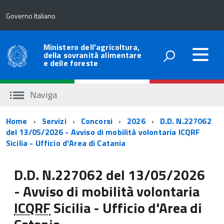
Governo Italiano
Ministero dell'agricoltura,
della sovranità alimentare
e delle foreste
Naviga
Percorso
Home
Servizi
Concorsi
2026
D.D. N.227062
del 13/05/2026 - Avviso di mobilità volontaria ICQRF
di
Sicilia - Ufficio d'Area di Catania
navigazione
D.D. N.227062 del 13/05/2026
- Avviso di mobilità volontaria
ICQRF
Sicilia - Ufficio d'Area di