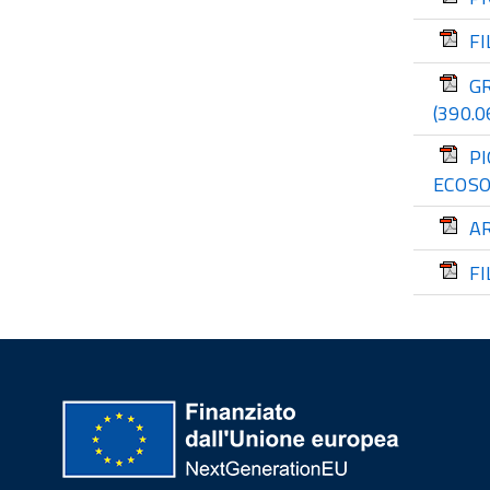
FI
GR
(390.0
PI
ECOSO
A
FI