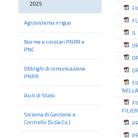
2025
FI
F
Agrosistema irriguo
IL
Norme e circolari PNRR e
OR
PNC
O
Obblighi di comunicazione
O
PNRR
FI
NELLA
Aiuti di Stato
FI
FILIE
Sistema di Gestione e
Controllo (Si.Ge.Co.)
P
PR