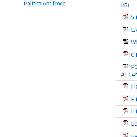
Politica Antifrode
KB)
VI
LA
W
CI
P
AL CA
F
FI
FI
E
P