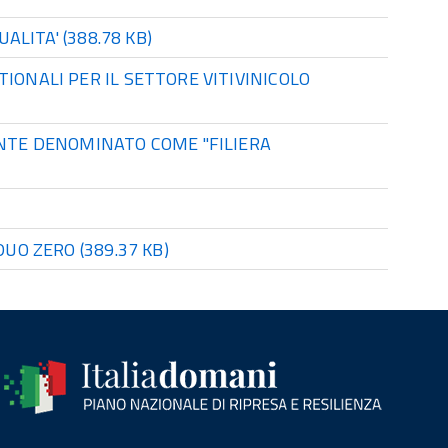
UALITA'
(388.78 KB)
IONALI PER IL SETTORE VITIVINICOLO
ENTE DENOMINATO COME "FILIERA
IDUO ZERO
(389.37 KB)