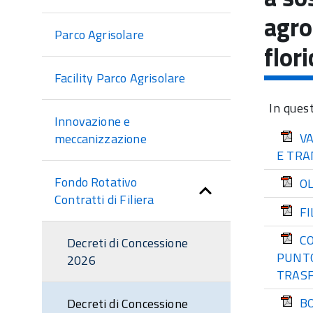
sezione
agro
Parco Agrisolare
flor
Facility Parco Agrisolare
In ques
Innovazione e
VA
meccanizzazione
E TRA
Fondo Rotativo
OL
Contratti di Filiera
FI
CO
Decreti di Concessione
PUNTO
2026
TRASF
BO
Decreti di Concessione