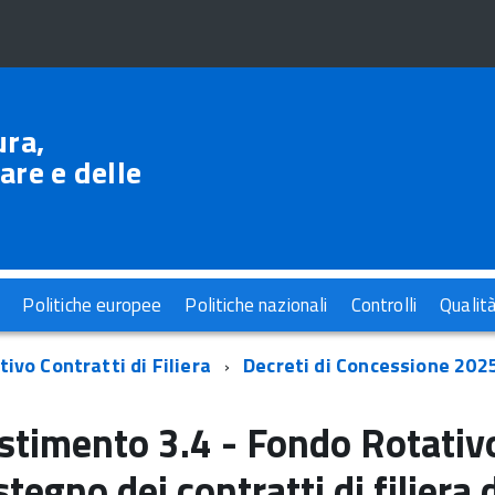
ura,
are e delle
Politiche europee
Politiche nazionali
Controlli
Qualit
ivo Contratti di Filiera
Decreti di Concessione 202
stimento 3.4 - Fondo Rotativo 
stegno dei contratti di filiera 