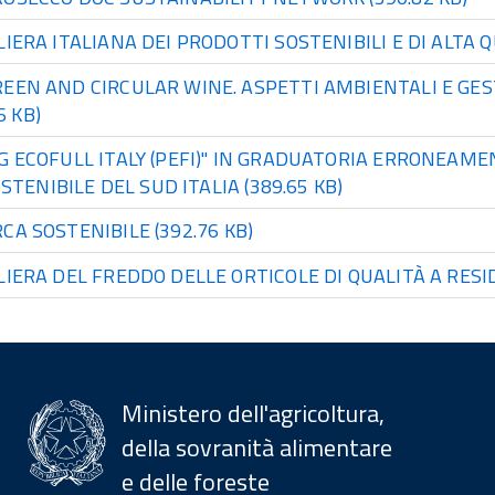
LIERA ITALIANA DEI PRODOTTI SOSTENIBILI E DI ALTA Q
EEN AND CIRCULAR WINE. ASPETTI AMBIENTALI E GEST
6 KB)
G ECOFULL ITALY (PEFI)" IN GRADUATORIA ERRONEAM
STENIBILE DEL SUD ITALIA
(389.65 KB)
RCA SOSTENIBILE
(392.76 KB)
LIERA DEL FREDDO DELLE ORTICOLE DI QUALITÀ A RES
Ministero dell'agricoltura,
della sovranità alimentare
e delle foreste