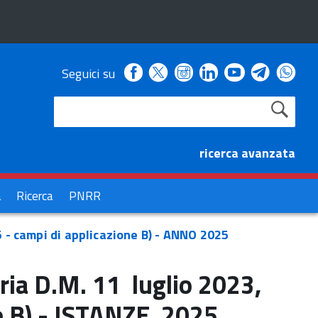
Facebook
Instagram
Linkedin
Youtube
Seguici su
X
Telegra
Wha
ricerca avanzata
à
Ricerca
PNRR
 - campi di applicazione B) - ANNO 2025
ria D.M. 11 luglio 2023,
e B) - ISTANZE 2025