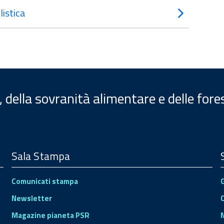
istica
, della sovranità alimentare e delle fore
Sala Stampa
Comunicati stampa
Newsletter
Magazine pianeta PSR