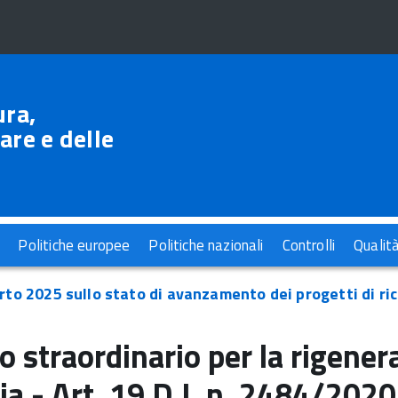
ura,
are e delle
Politiche europee
Politiche nazionali
Controlli
Qualit
to 2025 sullo stato di avanzamento dei progetti di rice
o straordinario per la rigenera
ia -
Art.
19 D.I.
n.
2484/2020 -