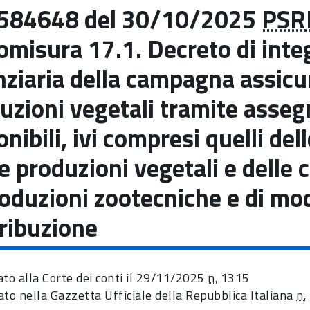
584648 del 30/10/2025
PSR
omisura 17.1. Decreto di inte
nziaria della campagna assicu
uzioni vegetali tramite asseg
onibili, ivi compresi quelli 
le produzioni vegetali e del
roduzioni zootecniche e di mod
ribuzione
ato alla Corte dei conti il 29/11/2025
n.
1315
ato nella Gazzetta Ufficiale della Repubblica Italiana
n.