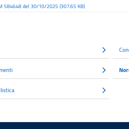
 584648 del 30/10/2025
(307.65 KB)
Con
menti
Nor
istica