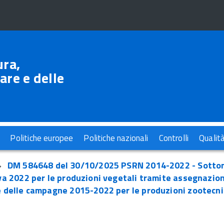
ura,
are e delle
Politiche europee
Politiche nazionali
Controlli
Qualit
DM 584648 del 30/10/2025 PSRN 2014-2022 - Sottomis
 2022 per le produzioni vegetali tramite assegnazione d
 delle campagne 2015-2022 per le produzioni zootecnic