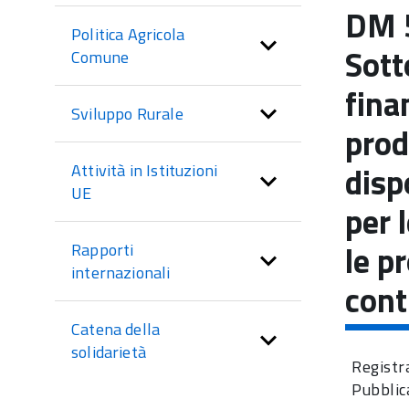
menu
DM 
Politica Agricola
di
Sott
Comune
sezione
fina
Sviluppo Rurale
prod
disp
Attività in Istituzioni
UE
per 
le p
Rapporti
internazionali
cont
Catena della
solidarietà
Registr
Pubblic