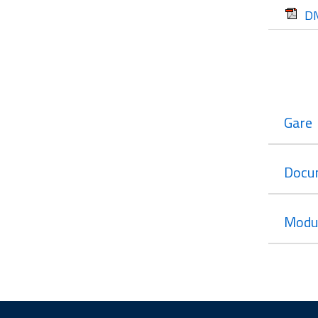
DM
Gare
Docu
Modul