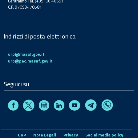
Centralino Tel. (+39) 06.46651
C.F. 97099470581
Indirizzi di posta elettronica
urp@masaf.gov.it
urp@pec.masaf.gov.it
Seguici su
Facebook
Instagram
Linkedin
Youtube
X
Telegram
Whatsapp
URP
Note Legali
Privacy
Social media policy