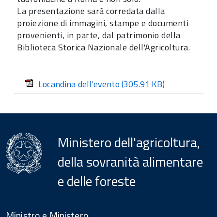
La presentazione sarà corredata dalla
proiezione di immagini, stampe e documenti
provenienti, in parte, dal patrimonio della
Biblioteca Storica Nazionale dell'Agricoltura.
Locandina dell'evento
(305.91 KB)
Ministero dell'agricoltura,
della sovranità alimentare
e delle foreste
Menu
Footer
Ministro e Ministero