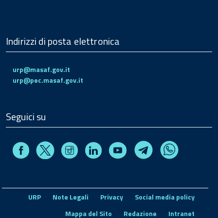
Indirizzi di posta elettronica
urp@masaf.gov.it
urp@pec.masaf.gov.it
Seguici su
Facebook
Instagram
Linkedin
Youtube
X
Telegram
Whatsapp
URP
Note Legali
Privacy
Social media policy
Mappa del Sito
Redazione
Intranet