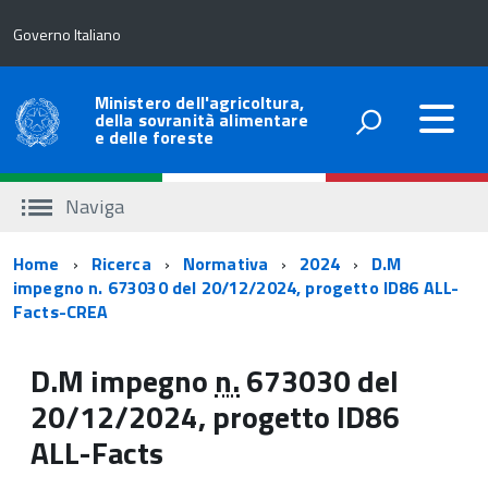
Governo Italiano
Ministero dell'agricoltura,
della sovranità alimentare
e delle foreste
Naviga
Percorso
Home
Ricerca
Normativa
2024
D.M
impegno n. 673030 del 20/12/2024, progetto ID86 ALL-
di
Facts-CREA
navigazione
D.M impegno
n.
673030 del
20/12/2024, progetto ID86
ALL-Facts