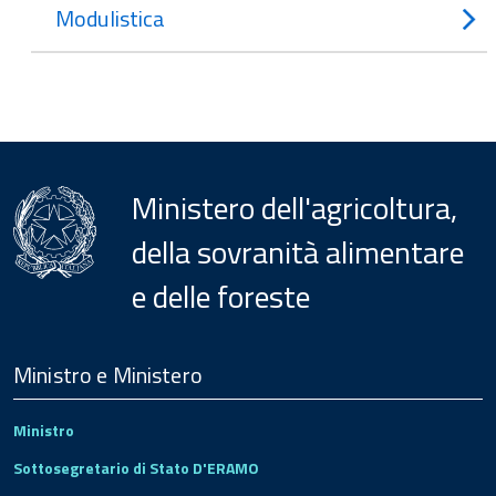
Modulistica
Ministero dell'agricoltura,
della sovranità alimentare
e delle foreste
Menu
Footer
Ministro e Ministero
Ministro
Sottosegretario di Stato D'ERAMO