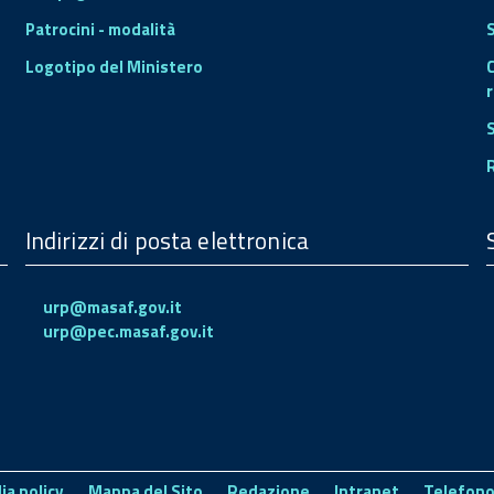
Patrocini - modalità
S
Logotipo del Ministero
r
Indirizzi di posta elettronica
urp@masaf.gov.it
urp@pec.masaf.gov.it
ia policy
Mappa del Sito
Redazione
Intranet
Telefono