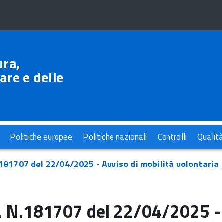
ura,
are e delle
Politiche europee
Politiche nazionali
Controlli
Qualit
181707 del 22/04/2025 - Avviso di mobilità volontaria p
 N.181707 del 22/04/2025 - 