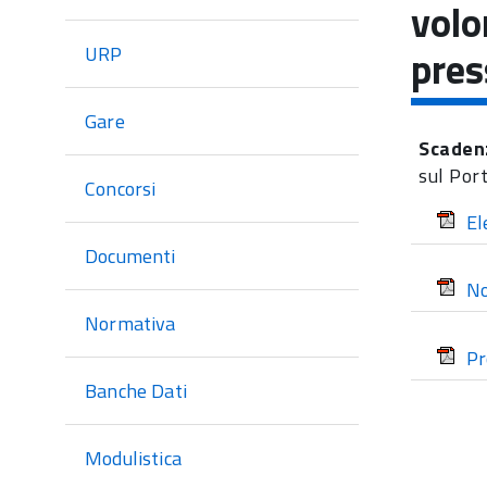
di
volo
sezione
URP
pres
Gare
Scaden
sul Por
Concorsi
El
Documenti
No
Normativa
Pr
Banche Dati
Modulistica