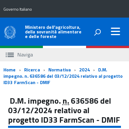
Governo Italiano
Ministero dell'agricoltura,
della sovranità alimentare
e delle foreste
Naviga
Percorso
Home
Ricerca
Normativa
2024
D.M.
impegno. n. 636586 del 03/12/2024 relativo al progetto
di
ID33 FarmScan - DMIF
navigazione
D.M. impegno.
n.
636586 del
03/12/2024 relativo al
progetto ID33 FarmScan - DMIF