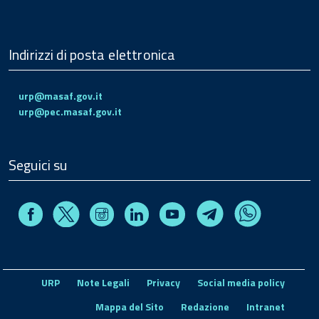
Indirizzi di posta elettronica
urp@masaf.gov.it
urp@pec.masaf.gov.it
Seguici su
Facebook
Instagram
Linkedin
Youtube
X
Telegram
Whatsapp
URP
Note Legali
Privacy
Social media policy
Mappa del Sito
Redazione
Intranet