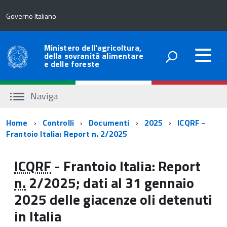
Governo Italiano
Ministero dell'agricoltura,
della sovranità alimentare
e delle foreste
Naviga
Percorso
Home
Controlli
Documenti
2025
ICQRF -
Frantoio Italia: Report n. 2/2025
di
navigazione
ICQRF
- Frantoio Italia: Report
n.
2/2025; dati al 31 gennaio
2025 delle giacenze oli detenuti
in Italia