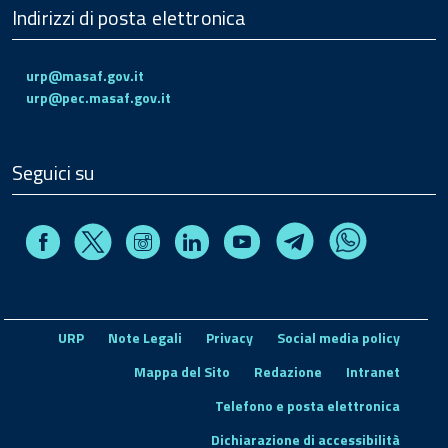
Indirizzi di posta elettronica
urp@masaf.gov.it
urp@pec.masaf.gov.it
Seguici su
Facebook
Instagram
Linkedin
Youtube
X
Telegram
Whatsapp
URP
Note Legali
Privacy
Social media policy
Mappa del Sito
Redazione
Intranet
Telefono e posta elettronica
Dichiarazione di accessibilità