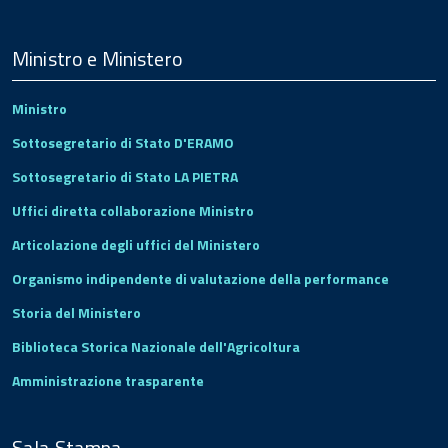
Menu
Footer
Ministro e Ministero
Ministro
Sottosegretario di Stato D'ERAMO
Sottosegretario di Stato LA PIETRA
Uffici diretta collaborazione Ministro
Articolazione degli uffici del Ministero
Organismo indipendente di valutazione della performance
Storia del Ministero
Biblioteca Storica Nazionale dell'Agricoltura
Amministrazione trasparente
Sala Stampa