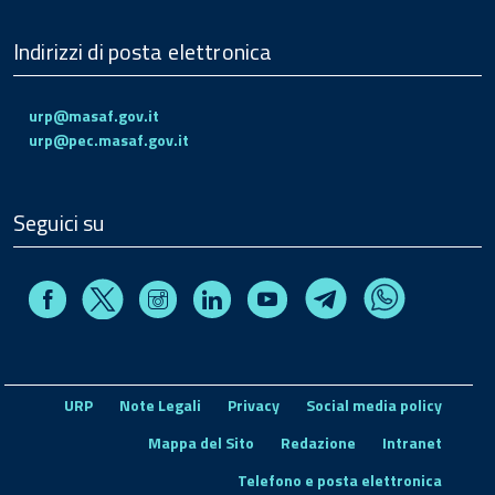
Indirizzi di posta elettronica
urp@masaf.gov.it
urp@pec.masaf.gov.it
Seguici su
Facebook
Instagram
Linkedin
Youtube
X
Telegram
Whatsapp
URP
Note Legali
Privacy
Social media policy
Mappa del Sito
Redazione
Intranet
Telefono e posta elettronica