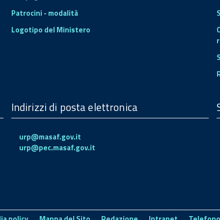
Patrocini - modalità
S
Logotipo del Ministero
r
Indirizzi di posta elettronica
urp@masaf.gov.it
urp@pec.masaf.gov.it
ia policy
Mappa del Sito
Redazione
Intranet
Telefono