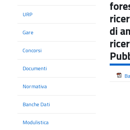
di
fore
sezione
URP
rice
di a
Gare
rice
Concorsi
Pubb
Documenti
Ba
Normativa
Banche Dati
Modulistica