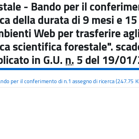
stale - Bando per il conferim
rca della durata di 9 mesi e 1
mbienti Web per trasferire agli 
rca scientifica forestale". s
licato in G.U.
n.
5 del 19/01/
ndo per il conferimento di n.1 assegno di ricerca
(247.75 K