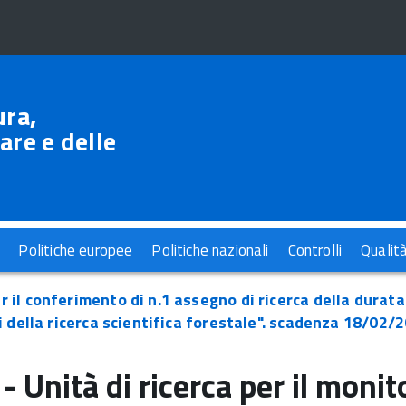
ura,
are e delle
Politiche europee
Politiche nazionali
Controlli
Qualit
 il conferimento di n.1 assegno di ricerca della durata 
i della ricerca scientifica forestale". scadenza 18/02/
- Unità di ricerca per il monit