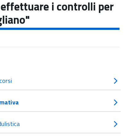
ffettuare i controlli per
gliano"
corsi
mativa
ulistica