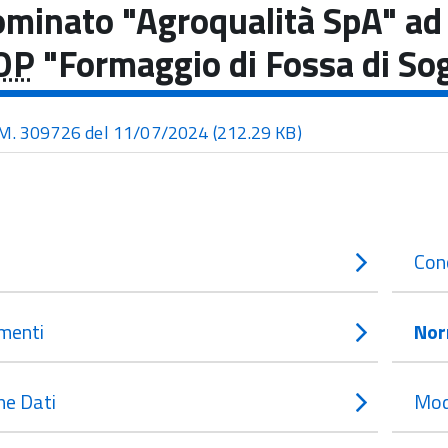
minato "Agroqualità SpA" ad e
OP
"Formaggio di Fossa di So
M. 309726 del 11/07/2024
(212.29 KB)
Con
menti
Nor
e Dati
Mod