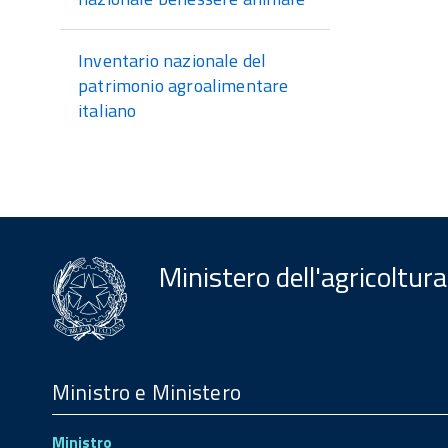
Inventario nazionale del
patrimonio agroalimentare
italiano
Ministero dell'agricoltura
Menu
Footer
Ministro e Ministero
Ministro