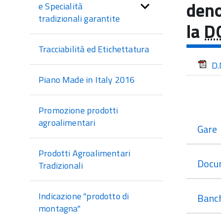
di
deno
e Specialità
sezione
tradizionali garantite
la
D
Tracciabilità ed Etichettatura
D.
Piano Made in Italy 2016
Promozione prodotti
agroalimentari
Gare
Prodotti Agroalimentari
Docu
Tradizionali
Indicazione "prodotto di
Banch
montagna"