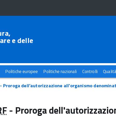
ura,
are e delle
Politiche europee
Politiche nazionali
Controlli
Qualit
- Proroga dell'autorizzazione all'organismo denominato
RF
- Proroga dell'autorizzazio