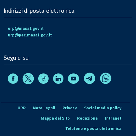
Indirizzi di posta elettronica
urp@masaf.gov.it
urp@pec.masaf.gov.it
Seguici su
Facebook
Instagram
Linkedin
Youtube
X
Telegram
Whatsapp
URP
Note Legali
Privacy
Social media policy
Mappa del Sito
Redazione
Intranet
Telefono e posta elettronica