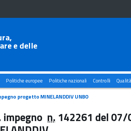
ura,
are e delle
Politiche europee
Politiche nazionali
Controlli
Qualit
impegno progetto MINELANDDIV UNBO
. impegno
n.
142261 del 07/
ELANDDIV