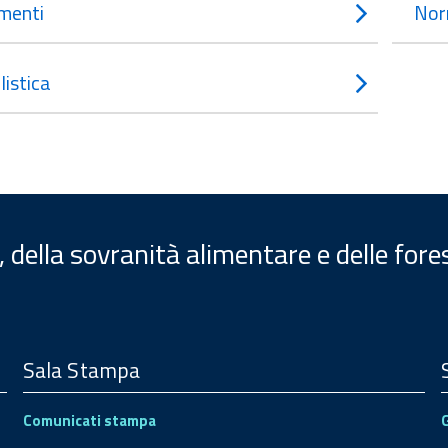
menti
Nor
istica
, della sovranità alimentare e delle fore
Sala Stampa
Comunicati stampa