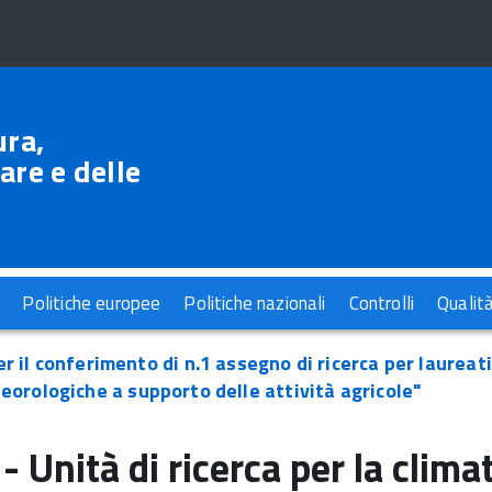
ura,
are e delle
Politiche europee
Politiche nazionali
Controlli
Qualit
r il conferimento di n.1 assegno di ricerca per laureat
eorologiche a supporto delle attività agricole"
- Unità di ricerca per la clim