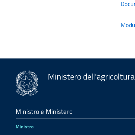
Docu
Modul
Ministero dell'agricoltura
Menu
Footer
Ministro e Ministero
Ministro