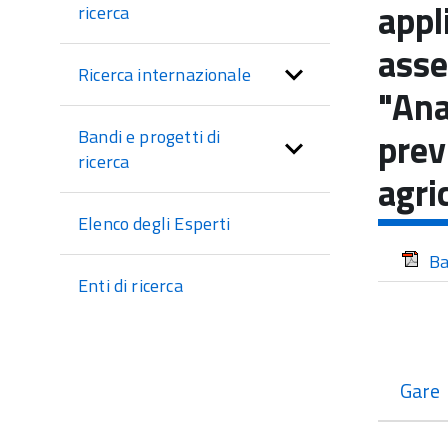
di
appl
ricerca
sezione
asse
Ricerca internazionale
"Ana
prev
Bandi e progetti di
ricerca
agri
Elenco degli Esperti
Ba
Enti di ricerca
Gare