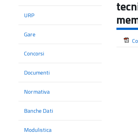
di
tecn
sezione
URP
memb
Gare
Co
Concorsi
Documenti
Normativa
Banche Dati
Modulistica