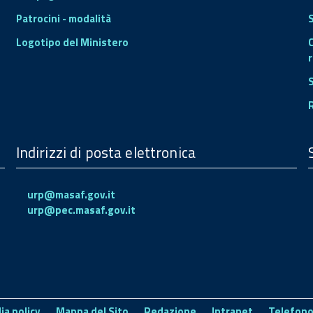
Patrocini - modalità
S
Logotipo del Ministero
r
Indirizzi di posta elettronica
urp@masaf.gov.it
urp@pec.masaf.gov.it
ia policy
Mappa del Sito
Redazione
Intranet
Telefono