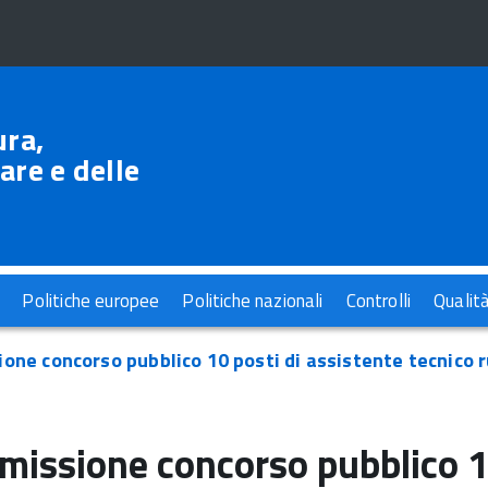
ura,
are e delle
Politiche europee
Politiche nazionali
Controlli
Qualit
one concorso pubblico 10 posti di assistente tecnico r
issione concorso pubblico 10