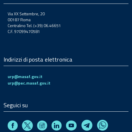
Via XX Settembre, 20
00187 Roma
Centralino Tel. (+39) 06.46651
C.F. 97099470581
Indirizzi di posta elettronica
urp@masaf.gov.it
urp@pec.masaf.gov.it
Seguici su
Facebook
Instagram
Linkedin
Youtube
X
Telegram
Whatsapp