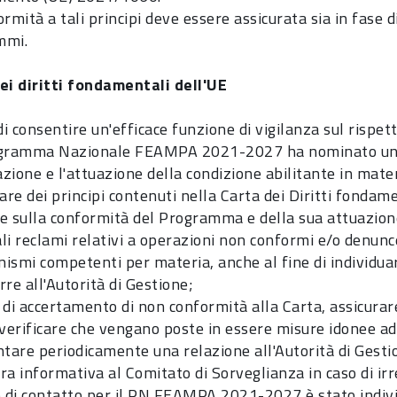
rmità a tali principi deve essere assicurata sia in fase 
mmi.
ei diritti fondamentali dell'UE
di consentire un'efficace funzione di vigilanza sul rispett
gramma Nazionale FEAMPA 2021-2027 ha nominato un pr
azione e l'attuazione della condizione abilitante in mater
are dei principi contenuti nella Carta dei Diritti fondame
are sulla conformità del Programma e della sua attuazion
li reclami relativi a operazioni non conformi e/o denunce
nismi competenti per materia, anche al fine di individuar
re all'Autorità di Gestione;
i di accertamento di non conformità alla Carta, assicurar
verificare che vengano poste in essere misure idonee ad ev
ntare periodicamente una relazione all'Autorità di Gesti
ra informativa al Comitato di Sorveglianza in caso di irr
o di contatto per il PN FEAMPA 2021-2027 è stato individ