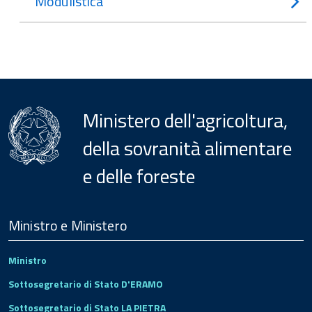
Modulistica
Ministero dell'agricoltura,
della sovranità alimentare
e delle foreste
Menu
Footer
Ministro e Ministero
Ministro
Sottosegretario di Stato D'ERAMO
Sottosegretario di Stato LA PIETRA