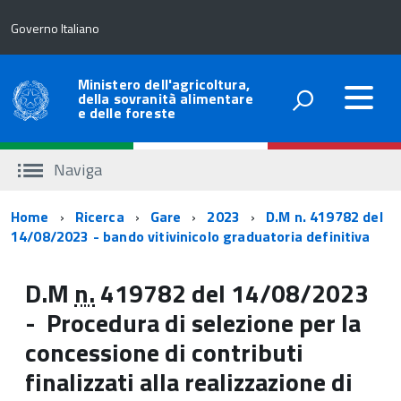
Governo Italiano
Ministero dell'agricoltura,
della sovranità alimentare
e delle foreste
Naviga
Percorso
Home
Ricerca
Gare
2023
D.M n. 419782 del
14/08/2023 - bando vitivinicolo graduatoria definitiva
di
navigazione
D.M
n.
419782 del 14/08/2023
- Procedura di selezione per la
concessione di contributi
finalizzati alla realizzazione di