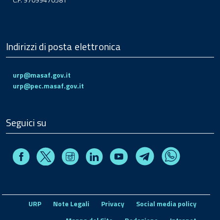
Indirizzi di posta elettronica
urp@masaf.gov.it
urp@pec.masaf.gov.it
Seguici su
Facebook
Instagram
Linkedin
Youtube
X
Telegram
Whatsapp
URP
Note Legali
Privacy
Social media policy