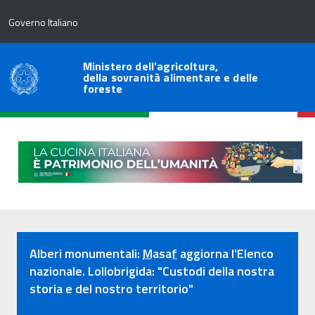
Governo Italiano
Ministero dell'agricoltura,
della sovranità alimentare e delle
foreste
In
Alberi monumentali:
Masaf
aggiorna l'Elenco
Primo
nazionale. Lollobrigida: "Custodi della nostra
Piano
storia e del nostro territorio"