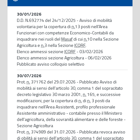
30/01/2026
D.D. N.692774 del 24/12/2025 - Avviso di mobilità
volontaria per la copertura di
n.
13 posti nell'Area
Funzionari con competenze Economico-Contabili da
inquadrare nei ruoli del
Masaf
di cui
n.
10 nella Sezione
Agricoltura e
n.
3 nella Sezione
ICQRF
.
Elenco ammessi sezione
ICQRF
- 03/02/2026
Elenco ammessi sezione Agricoltura - 06/02/2026
Pubblicato avviso colloquio selettivo
30/07/2026
Prot.
n.
371762 del 29.07.2026 - Pubblicato Avviso di
mobilità ai sensi dell'articolo 30, comma 1 del sopracitato
decreto legislativo 30 marzo 2001,
n.
165, e successive
modificazioni, per la copertura di
n.
di
n.
3 posti da
inquadrare nell'Area Assistenti, profilo professionale
Assistente amministrativo - contabile presso il Ministero
dell'agricoltura, della sovranità alimentare e delle foreste -
Sezione Agricoltura
Prot.
n.
374989 del 31.07.2026 - Pubblicata revoca avviso
di obilità ai sensi dell'articolo 30, comma 1 del sopracitato