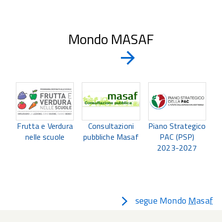
Mondo MASAF
Ãˆ
Vai
alla
possibile
slide
navigare
successiva
le
Piano Strategico
Frutta e Verdura
Consultazioni
R
PAC (PSP)
nelle scuole
pubbliche Masaf
slide
2023-2027
utilizzando
i
segue Mondo
Masaf
tasti