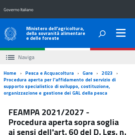
Governo Italiano
Ministero dell'agricoltura,
della sovranità alimentare
e delle foreste
Naviga
Percorso
Home
Pesca e Acquacoltura
Gare
2023
Procedura aperta per l'affidamento del servizio di
di
supporto specialistico di sviluppo, costituzione,
navigazione
organizzazione e gestione dei GAL della pesca
FEAMPA 2021/2027 -
Procedura aperta sopra soglia
ai sensi dell'art. 60 del D. Lgs.
n.