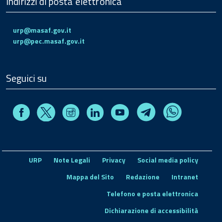
Indirizzi di posta elettronica
urp@masaf.gov.it
urp@pec.masaf.gov.it
Seguici su
Facebook
Instagram
Linkedin
Youtube
X
Telegram
Whatsapp
URP
Note Legali
Privacy
Social media policy
Mappa del Sito
Redazione
Intranet
Telefono e posta elettronica
Dichiarazione di accessibilità