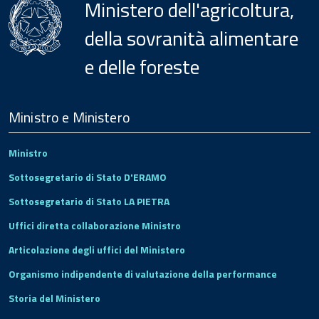
Ministero dell'agricoltura,
della sovranità alimentare
e delle foreste
Menu
Footer
Ministro e Ministero
Ministro
Sottosegretario di Stato D'ERAMO
Sottosegretario di Stato LA PIETRA
Uffici diretta collaborazione Ministro
Articolazione degli uffici del Ministero
Organismo indipendente di valutazione della performance
Storia del Ministero