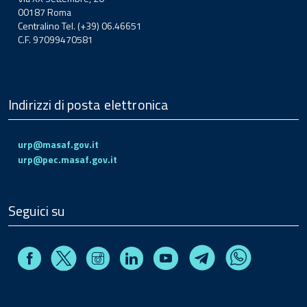
00187 Roma
Centralino Tel. (+39) 06.46651
C.F. 97099470581
Indirizzi di posta elettronica
urp@masaf.gov.it
urp@pec.masaf.gov.it
Seguici su
Facebook
Instagram
Linkedin
Youtube
X
Telegram
Whatsapp