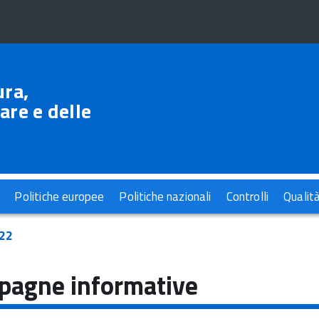
ura,
are e delle
Politiche europee
Politiche nazionali
Controlli
Qualit
22
agne informative