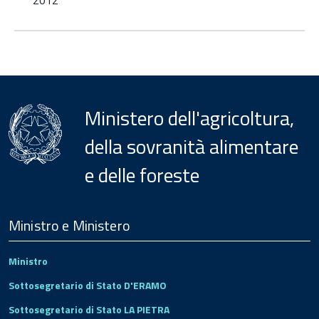
2012
Ministero dell'agricoltura,
della sovranità alimentare
e delle foreste
Menu
Footer
Ministro e Ministero
Ministro
Sottosegretario di Stato D'ERAMO
Sottosegretario di Stato LA PIETRA