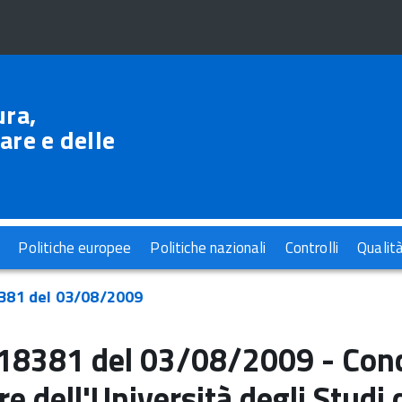
ura,
are e delle
Politiche europee
Politiche nazionali
Controlli
Qualit
381 del 03/08/2009
8381 del 03/08/2009 - Conc
re dell'Università degli Studi 