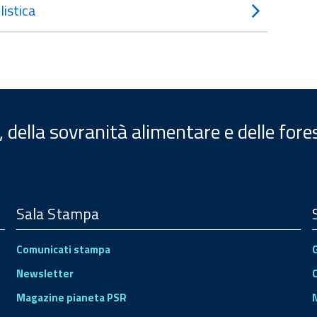
istica
, della sovranità alimentare e delle fore
Sala Stampa
Comunicati stampa
Newsletter
Magazine pianeta PSR