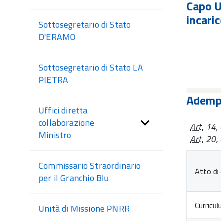
di
Capo U
sezione
incari
Sottosegretario di Stato
D'ERAMO
Sottosegretario di Stato LA
PIETRA
Adempi
Uffici diretta
collaborazione
Art.
14, c
Ministro
Art.
20, c
Commissario Straordinario
Atto di 
per il Granchio Blu
Curricu
Unità di Missione PNRR