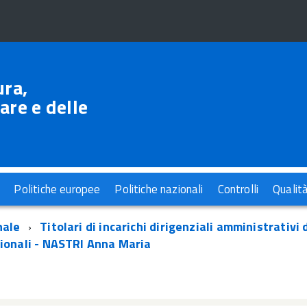
ura,
are e delle
Politiche europee
Politiche nazionali
Controlli
Qualit
nale
Titolari di incarichi dirigenziali amministrativi 
zionali - NASTRI Anna Maria