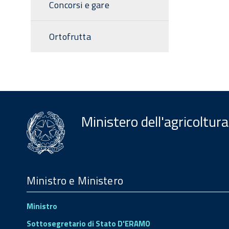
Concorsi e gare
Ortofrutta
Ministero dell'agricoltura
Menu
Footer
Ministro e Ministero
Ministro
Sottosegretario di Stato D'ERAMO