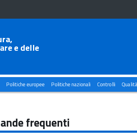
ura,
are e delle
Politiche europee
Politiche nazionali
Controlli
Qualit
ande frequenti