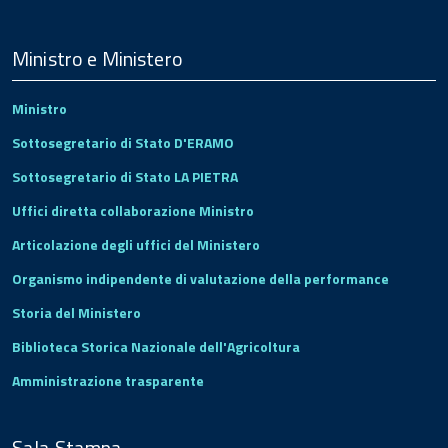
Menu
Footer
Ministro e Ministero
Ministro
Sottosegretario di Stato D'ERAMO
Sottosegretario di Stato LA PIETRA
Uffici diretta collaborazione Ministro
Articolazione degli uffici del Ministero
Organismo indipendente di valutazione della performance
Storia del Ministero
Biblioteca Storica Nazionale dell'Agricoltura
Amministrazione trasparente
Sala Stampa