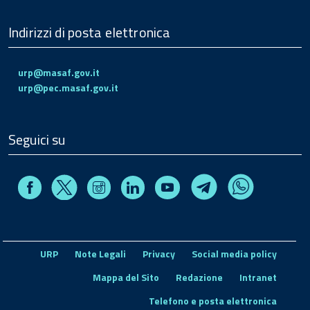
Indirizzi di posta elettronica
urp@masaf.gov.it
urp@pec.masaf.gov.it
Seguici su
Facebook
Instagram
Linkedin
Youtube
X
Telegram
Whatsapp
URP
Note Legali
Privacy
Social media policy
Mappa del Sito
Redazione
Intranet
Telefono e posta elettronica