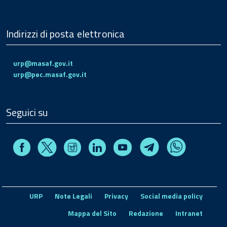
Indirizzi di posta elettronica
urp@masaf.gov.it
urp@pec.masaf.gov.it
Seguici su
Facebook
Instagram
Linkedin
Youtube
X
Telegram
Whatsapp
URP
Note Legali
Privacy
Social media policy
Mappa del Sito
Redazione
Intranet