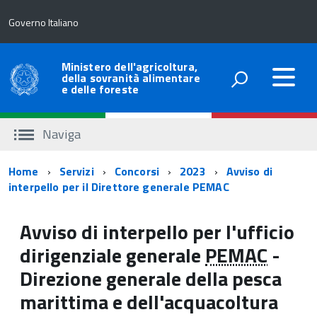
Governo Italiano
Ministero dell'agricoltura,
della sovranità alimentare
e delle foreste
Naviga
Percorso
Home
Servizi
Concorsi
2023
Avviso di
interpello per il Direttore generale PEMAC
di
navigazione
Avviso di interpello per l'ufficio
dirigenziale generale
PEMAC
-
Direzione generale della pesca
marittima e dell'acquacoltura