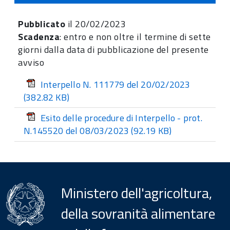
Pubblicato
il 20/02/2023
Scadenza
:
entro e non oltre il termine di sette
giorni dalla data di pubblicazione
del presente
avviso
Interpello N. 111779 del 20/02/2023
(382.82 KB)
Esito delle procedure di Interpello - prot.
N.145520 del 08/03/2023
(92.19 KB)
Ministero dell'agricoltura,
della sovranità alimentare