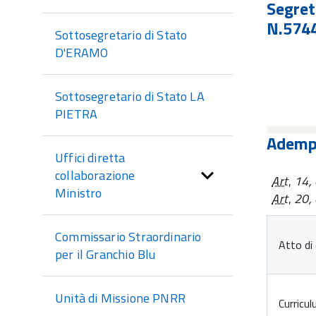
di
Segret
sezione
N.574
Sottosegretario di Stato
D'ERAMO
Sottosegretario di Stato LA
PIETRA
Adempi
Uffici diretta
collaborazione
Art.
14, c
Ministro
Art.
20, c
Commissario Straordinario
Atto di 
per il Granchio Blu
Unità di Missione PNRR
Curricu