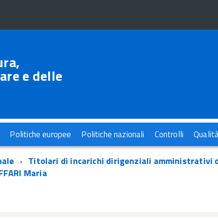
ura,
are e delle
Politiche europee
Politiche nazionali
Controlli
Qualit
nale
Titolari di incarichi dirigenziali amministrativi 
AFFARI Maria