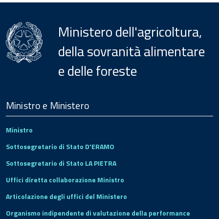
Ministero dell'agricoltura,
della sovranità alimentare
e delle foreste
Menu
Footer
Ministro e Ministero
Ministro
Sottosegretario di Stato D'ERAMO
Sottosegretario di Stato LA PIETRA
Uffici diretta collaborazione Ministro
Articolazione degli uffici del Ministero
Organismo indipendente di valutazione della performance