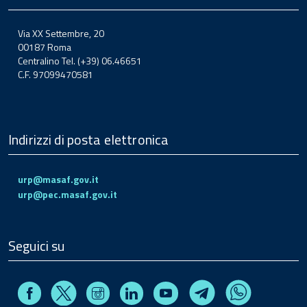
Via XX Settembre, 20
00187 Roma
Centralino Tel. (+39) 06.46651
C.F. 97099470581
Indirizzi di posta elettronica
urp@masaf.gov.it
urp@pec.masaf.gov.it
Seguici su
Facebook
Instagram
Linkedin
Youtube
X
Telegram
Whatsapp