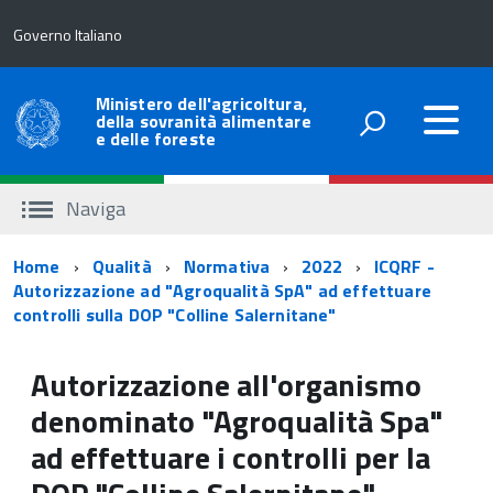
Governo Italiano
Ministero dell'agricoltura,
della sovranità alimentare
e delle foreste
Naviga
Percorso
Home
Qualità
Normativa
2022
ICQRF -
Autorizzazione ad "Agroqualità SpA" ad effettuare
di
controlli sulla DOP "Colline Salernitane"
navigazione
Autorizzazione all'organismo
denominato "Agroqualità Spa"
ad effettuare i controlli per la