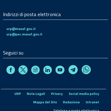
Indirizzi di posta elettronica
urp@masaf.gov.it
urp@pec.masaf.gov.it
Seguici su
Facebook
Instagram
Linkedin
Youtube
X
Telegram
Whatsapp
URP
Note Legali
Privacy
Social media policy
Mappa del Sito
Redazione
Intranet
Telefono e posta elettronica