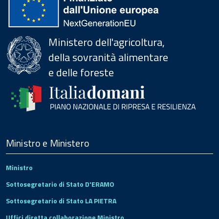
Ministero dell'agricoltura,
della sovranità alimentare
e delle foreste
Menu
Footer
Ministro e Ministero
Ministro
Sottosegretario di Stato D'ERAMO
Sottosegretario di Stato LA PIETRA
Uffici diretta collaborazione Ministro