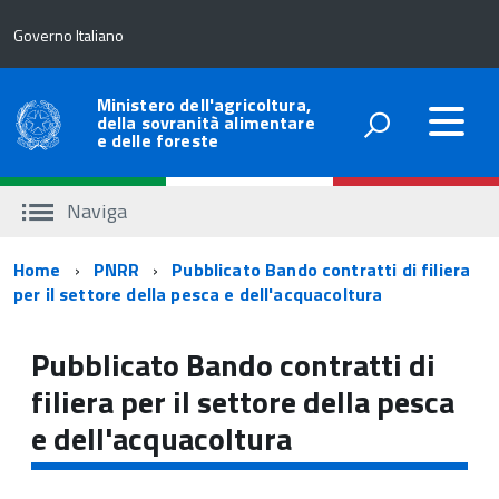
Governo Italiano
Ministero dell'agricoltura,
della sovranità alimentare
e delle foreste
Naviga
Percorso
Home
PNRR
Pubblicato Bando contratti di filiera
per il settore della pesca e dell'acquacoltura
di
navigazione
Pubblicato Bando contratti di
filiera per il settore della pesca
e dell'acquacoltura