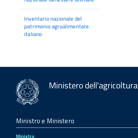
Inventario nazionale del
patrimonio agroalimentare
italiano
Ministero dell'agricoltura
Menu
Footer
Ministro e Ministero
Ministro