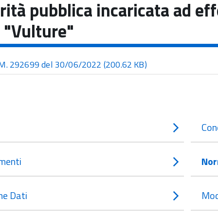
rità pubblica incaricata ad effe
"Vulture"
M. 292699 del 30/06/2022
(200.62 KB)
Con
menti
Nor
e Dati
Mod