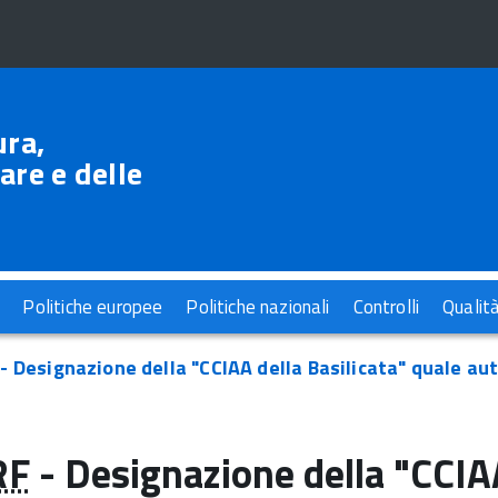
ura,
are e delle
Politiche europee
Politiche nazionali
Controlli
Qualit
- Designazione della "CCIAA della Basilicata" quale aut
RF
- Designazione della "CCIAA