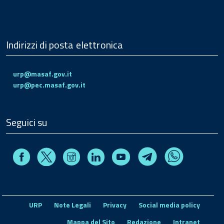
Indirizzi di posta elettronica
urp@masaf.gov.it
urp@pec.masaf.gov.it
Seguici su
Facebook
Instagram
Linkedin
Youtube
X
Telegram
Whatsapp
URP
Note Legali
Privacy
Social media policy
Mappa del Sito
Redazione
Intranet