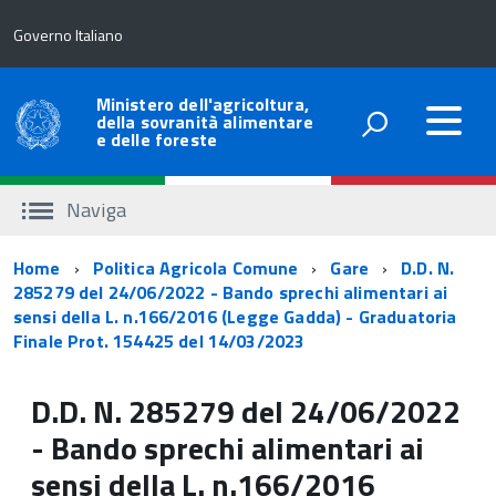
Governo Italiano
Ministero dell'agricoltura,
della sovranità alimentare
e delle foreste
Naviga
Percorso
Home
Politica Agricola Comune
Gare
D.D. N.
285279 del 24/06/2022 - Bando sprechi alimentari ai
di
sensi della L. n.166/2016 (Legge Gadda) - Graduatoria
navigazione
Finale Prot. 154425 del 14/03/2023
D.D. N. 285279 del 24/06/2022
- Bando sprechi alimentari ai
sensi della L.
n.
166/2016