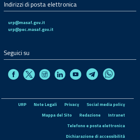
Indirizzi di posta elettronica
urp@masaf.gov.it
urp@pec.masaf.gov.it
Seguici su
Facebook
Instagram
Linkedin
Youtube
X
Telegram
Whatsapp
URP
Note Legali
Privacy
Social media policy
Mappa del Sito
Redazione
Intranet
Telefono e posta elettronica
Dichiarazione di accessibilità