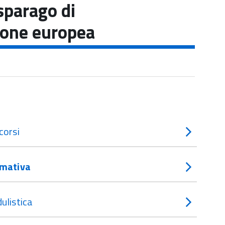
parago di
nione europea
corsi
mativa
ulistica