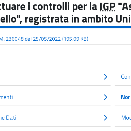
ttuare i controlli per la
IGP
"As
ello", registrata in ambito U
M. 236048 del 25/05/2022
(195.09 KB)
Con
menti
Nor
e Dati
Mod