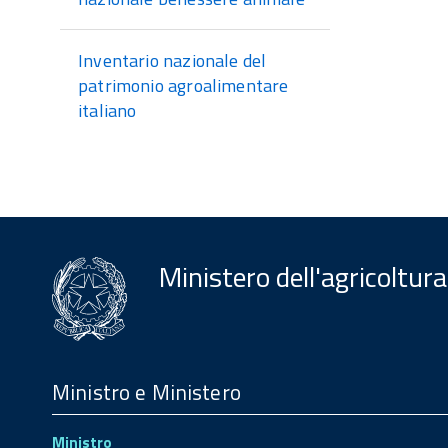
Inventario nazionale del
patrimonio agroalimentare
italiano
Ministero dell'agricoltura
Menu
Footer
Ministro e Ministero
Ministro