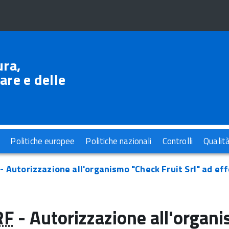
ura,
are e delle
Politiche europee
Politiche nazionali
Controlli
Qualit
- Autorizzazione all'organismo "Check Fruit Srl" ad effe
RF
- Autorizzazione all'organi