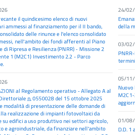
026
24/02
ecante il quindicesimo elenco di nuovi
Emanato
ri ammessi al finanziamento per il II bando,
della m
consolidato delle rinunce e l'elenco consolidato
essi, nell'ambito dei fondi afferenti al Piano
03/02
e di Ripresa e Resilienza (PNRR) - Missione 2
PNRR-M
te 1 (M2C1) Investimento 2.2 - Parco
termini
e.
05/11
026
Nuovo 
IONI al Regolamento operativo - Allegato A al
M2C1-2.
Direttoriale
n.
0550028 del 15 ottobre 2025
aggior
le modalità di presentazione delle domande di
lla realizzazione di impianti fotovoltaici da
01/08
e su edifici a uso produttivo nei settori agricolo,
o e agroindustriale, da finanziare nell'ambito
D.D. 1