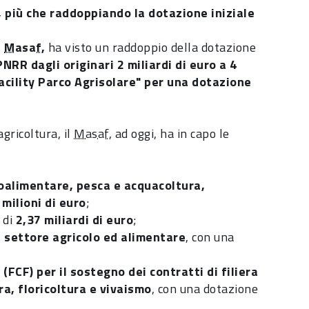
, più che raddoppiando la dotazione iniziale
l
Masaf
,
ha visto un raddoppio della dotazione
PNRR dagli originari 2 miliardi di euro a 4
acility Parco Agrisolare" per una dotazione
agricoltura, il
Masaf
, ad oggi, ha in capo le
groalimentare, pesca e acquacoltura,
2
milioni
di euro
;
 di
2,37 miliardi di euro
;
 settore agricolo ed alimentare
, con una
(FCF) per il sostegno dei contratti di filiera
ra, floricoltura e vivaismo
, con una dotazione