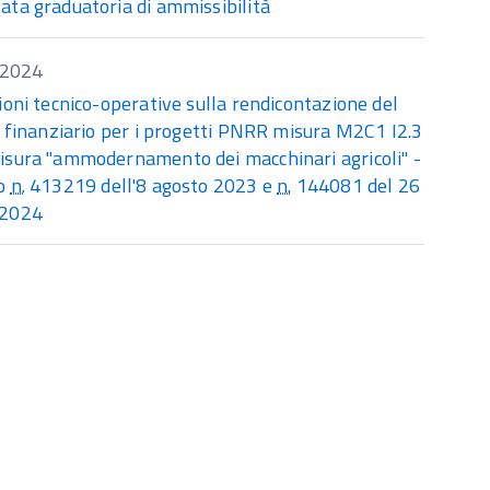
ata graduatoria di ammissibilità
/2024
ioni tecnico-operative sulla rendicontazione del
o finanziario per i progetti PNRR misura M2C1 I2.3
isura "ammodernamento dei macchinari agricoli" -
to
n.
413219 dell'8 agosto 2023 e
n.
144081 del 26
 2024