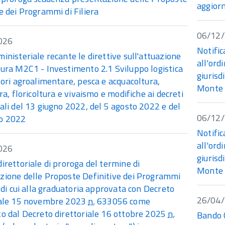
aggior
e dei Programmi di Filiera
06/12
026
Notific
inisteriale recante le direttive sull'attuazione
all'or
sura M2C1 - Investimento 2.1 Sviluppo logistica
giurisd
tori agroalimentare, pesca e acquacoltura,
Monte 
ura, floricoltura e vivaismo e modifiche ai decreti
ali del 13 giugno 2022, del 5 agosto 2022 e del
06/12
o 2022
Notific
all'or
026
giurisd
irettoriale di proroga del termine di
Monte 
zione delle Proposte Definitive dei Programmi
a di cui alla graduatoria approvata con Decreto
26/04
iale 15 novembre 2023
n.
633056 come
to dal Decreto direttoriale 16 ottobre 2025
n.
Bando C