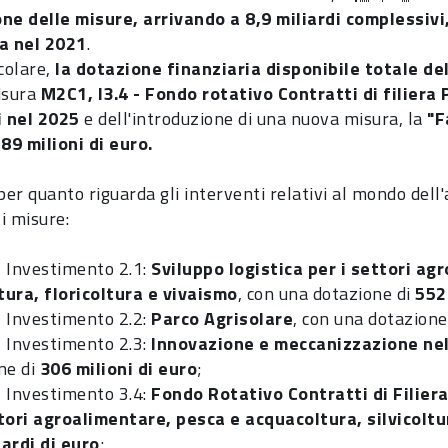
ne delle misure, arrivando a 8,9 miliardi complessivi
a nel 2021
.
icolare,
la dotazione finanziaria disponibile totale de
isura
M2C1, I3.4 - Fondo rotativo Contratti di filiera 
i nel 2025
e dell'introduzione di una nuova misura, la
"F
789 milioni di euro.
per quanto riguarda gli interventi relativi al mondo dell'
i misure:
 Investimento 2.1:
Sviluppo logistica per i settori a
ltura, floricoltura e vivaismo
, con una dotazione di
55
 Investimento 2.2:
Parco Agrisolare
, con una dotazione
 Investimento 2.3:
Innovazione e meccanizzazione nel
ne di
306
milioni di euro
;
 Investimento 3.4:
Fondo Rotativo Contratti di Filiera 
tori agroalimentare, pesca e acquacoltura, silvicoltu
iardi di euro
;