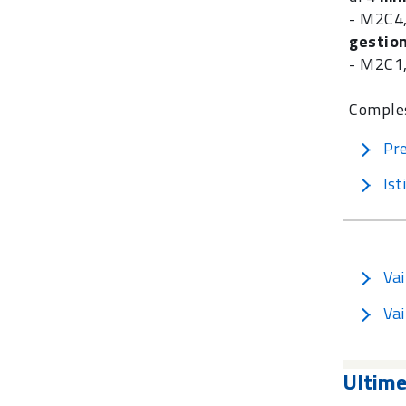
- M2C4,
gestion
- M2C1,
Comple
Pre
Ist
Vai
Vai
Ultim