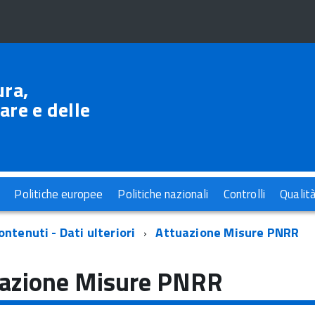
ura,
are e delle
Politiche europee
Politiche nazionali
Controlli
Qualit
ontenuti - Dati ulteriori
Attuazione Misure PNRR
uazione Misure PNRR