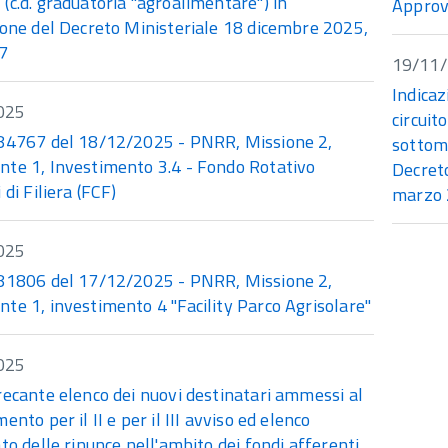
c.d. graduatoria "agroalimentare") in
Approv
ione del Decreto Ministeriale 18 dicembre 2025,
7
19/11
Indicaz
025
circuit
84767 del 18/12/2025 - PNRR, Missione 2,
sottom
te 1, Investimento 3.4 - Fondo Rotativo
Decre
 di Filiera (FCF)
marzo
025
81806 del 17/12/2025 - PNRR, Missione 2,
te 1, investimento 4 "Facility Parco Agrisolare"
025
recante elenco dei nuovi destinatari ammessi al
ento per il II e per il III avviso ed elenco
to delle rinunce nell'ambito dei fondi afferenti