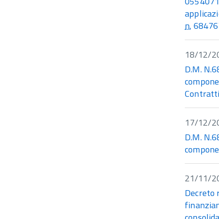
0554071 (
applicaz
n.
68476
18/12/2
D.M. N.6
componen
Contratti
17/12/2
D.M. N.6
componen
21/11/2
Decreto 
finanziam
consolida