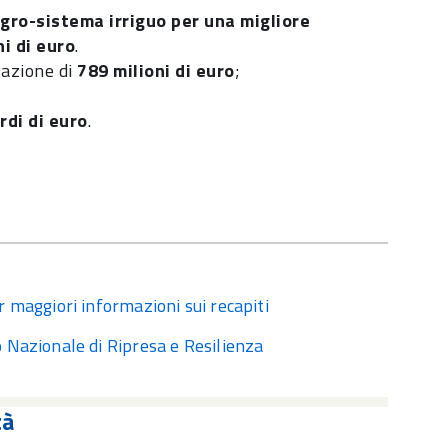
agro-sistema irriguo per una migliore
ni di euro
.
tazione di
789 milioni di euro
;
rdi di euro
.
r maggiori informazioni sui recapiti
o Nazionale di Ripresa e Resilienza
tà