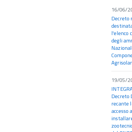
16/06/2
Decreto r
destinata
l'elenco 
degli amm
Nazional
Componen
Agrisolar
19/05/2
INTEGRAZ
Decreto 
recante 
accesso a
installar
zootecnic