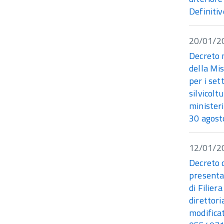
Definitiv
20/01/2
Decreto m
della Mi
per i set
silvicolt
ministeri
30 agost
12/01/2
Decreto d
presenta
di Filier
direttor
modifica