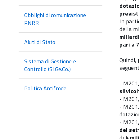
dotazio
previst
Obblighi di comunicazione
In part
PNRR
della m
miliard
Aiuti di Stato
pari a 
Quindi, 
Sistema di Gestione e
seguent
Controllo (Si.Ge.Co.)
- M2C1,
Politica Antifrode
silvico
- M2C1,
- M2C1,
dotazio
- M2C1,
dei set
di
4 mil