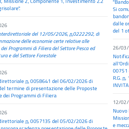
, Missione 2, Componente 1, Investimento 2.2
"Bando
risolare".
Si comu
bandom
dalle o
026
del 1 o
nterdirettoriale del 12/05/2026,
n.
0222292, di
mazione delle economie certe relative alle
26/03
 dei Programmi di Filiera del Settore Pesca ed
ura e del Settore Forestale
Notific
all'Ord
00751 
026
R.G.
n.
1
direttoriale
n.
0058641 del 06/02/2026 di
INVITA
del termine di presentazione delle Proposte
e dei Programmi di Filiera
12/02
Nuovo 
026
Missio
direttoriale
n.
0057135 del 05/02/2026 di
e mecca
e proroga scadenza presentazione delle Proposte