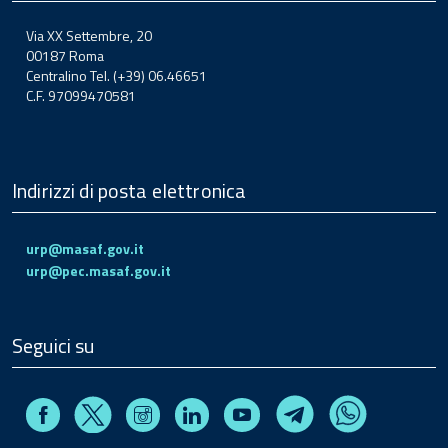
Via XX Settembre, 20
00187 Roma
Centralino Tel. (+39) 06.46651
C.F. 97099470581
Indirizzi di posta elettronica
urp@masaf.gov.it
urp@pec.masaf.gov.it
Seguici su
Facebook
Instagram
Linkedin
Youtube
X
Telegram
Whatsapp