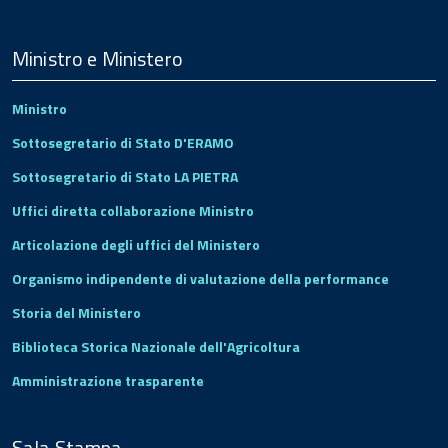
Menu
Footer
Ministro e Ministero
Ministro
Sottosegretario di Stato D'ERAMO
Sottosegretario di Stato LA PIETRA
Uffici diretta collaborazione Ministro
Articolazione degli uffici del Ministero
Organismo indipendente di valutazione della performance
Storia del Ministero
Biblioteca Storica Nazionale dell'Agricoltura
Amministrazione trasparente
Sala Stampa