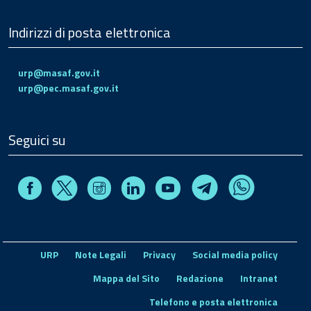
Indirizzi di posta elettronica
urp@masaf.gov.it
urp@pec.masaf.gov.it
Seguici su
Facebook
Instagram
Linkedin
Youtube
X
Telegram
Whatsapp
URP
Note Legali
Privacy
Social media policy
Mappa del Sito
Redazione
Intranet
Telefono e posta elettronica