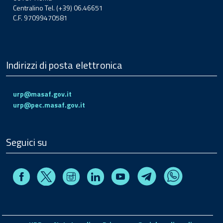
Centralino Tel. (+39) 06.46651
C.F. 97099470581
Indirizzi di posta elettronica
urp@masaf.gov.it
urp@pec.masaf.gov.it
Seguici su
Facebook
Instagram
Linkedin
Youtube
X
Telegram
Whatsapp