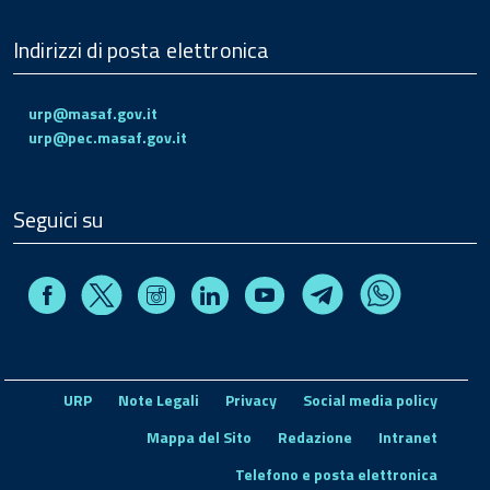
Indirizzi di posta elettronica
urp@masaf.gov.it
urp@pec.masaf.gov.it
Seguici su
Facebook
Instagram
Linkedin
Youtube
X
Telegram
Whatsapp
URP
Note Legali
Privacy
Social media policy
Mappa del Sito
Redazione
Intranet
Telefono e posta elettronica