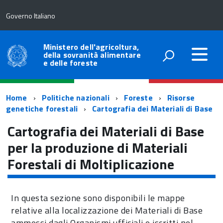
Governo Italiano
Ministero dell'agricoltura,
della sovranità alimentare
e delle foreste
Percorso
Home
Politiche nazionali
Foreste
Risorse
genetiche forestali
Cartografia dei Materiali di Base
di
Cartografia dei Materiali di Base
navigazione
per la produzione di Materiali
Forestali di Moltiplicazione
In questa sezione sono disponibili le mappe
relative alla localizzazione dei Materiali di Base
ammessi dagli Organismi ufficiali e iscritti nel